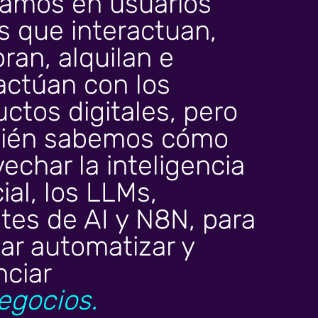
amos en usuarios
s que interactuan,
an, alquilan e
actúan con los
ctos digitales, pero
ién sabemos cómo
echar la inteligencia
icial, los LLMs,
tes de AI y N8N, para
ar automatizar y
nciar
egocios.