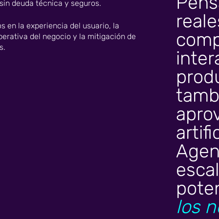
Pens
in deuda técnica y seguros.
reale
 en la experiencia del usuario, la
compr
erativa del negocio y la mitigación de
s.
inter
produ
tamb
aprov
artif
Agen
escal
pote
los n