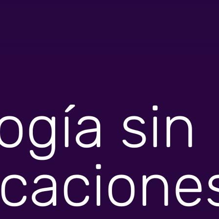
ogía sin
cacione