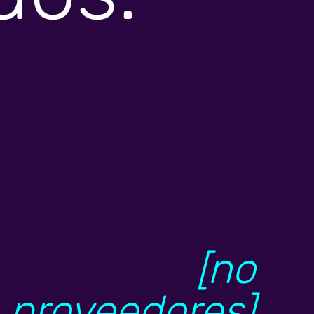
[no
proveedores]