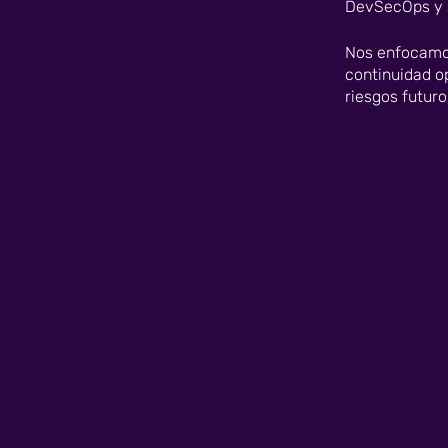
DevSecOps y s
Nos enfocamos
continuidad op
riesgos futuro